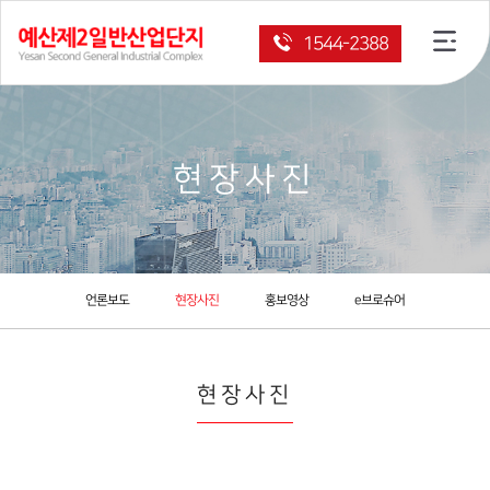
1544-2388
현장사진
언론보도
현장사진
홍보영상
e브로슈어
현장사진