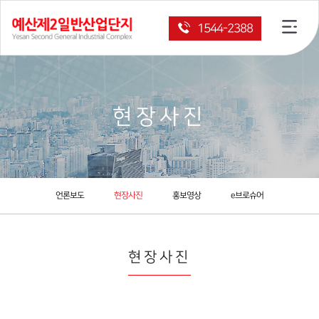
1544-2388
현장사진
언론보도
현장사진
홍보영상
e브로슈어
현장사진